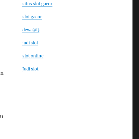
situs slot gacor
slot gacor
dewa303
judi slot
slot online
Judi slot
an
mu