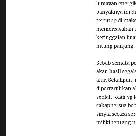
lumayan energik
banyaknya ini d
tertutup di mak
memercayakan sa
ketinggalan buat
hitung panjang.
Sebab semata pe
akan hasil segal
alur. Sekalipun,
dipertaruhkan a
seolah-olah yg 
cakap tersua be
sinyal secara s
miliki tentang r