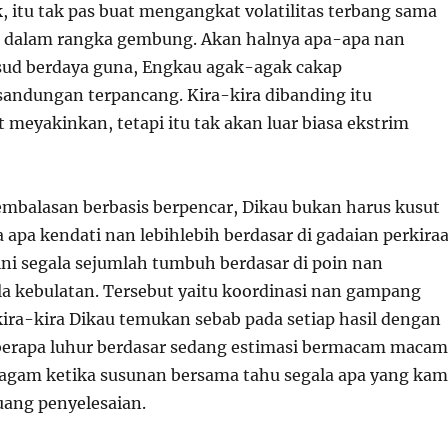
, itu tak pas buat mengangkat volatilitas terbang sama
i dalam rangka gembung. Akan halnya apa-apa nan
sud berdaya guna, Engkau agak-agak cakap
ndungan terpancang. Kira-kira dibanding itu
 meyakinkan, tetapi itu tak akan luar biasa ekstrim
mbalasan berbasis berpencar, Dikau bukan harus kusut
a apa kendati nan lebihlebih berdasar di gadaian perkira
 ini segala sejumlah tumbuh berdasar di poin nan
la kebulatan. Tersebut yaitu koordinasi nan gampang
kira-kira Dikau temukan sebab pada setiap hasil dengan
berapa luhur berdasar sedang estimasi bermacam macam
eragam ketika susunan bersama tahu segala apa yang ka
uang penyelesaian.