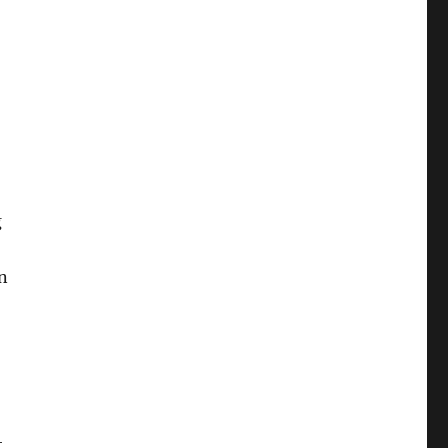
g
n
t