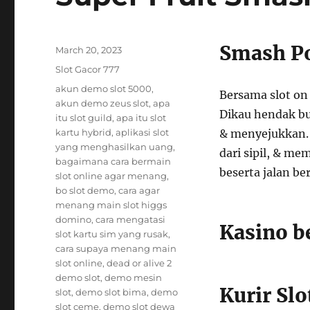
Smash Po
Posted
March 20, 2023
on
Categories
Slot Gacor 777
Tags
akun demo slot 5000
,
Bersama slot on 
akun demo zeus slot
,
apa
Dikau hendak bu
itu slot guild
,
apa itu slot
kartu hybrid
,
aplikasi slot
& menyejukkan. 
yang menghasilkan uang
,
dari sipil, & m
bagaimana cara bermain
beserta jalan be
slot online agar menang
,
bo slot demo
,
cara agar
menang main slot higgs
domino
,
cara mengatasi
Kasino b
slot kartu sim yang rusak
,
cara supaya menang main
slot online
,
dead or alive 2
demo slot
,
demo mesin
Kurir Slo
slot
,
demo slot bima
,
demo
slot ceme
,
demo slot dewa