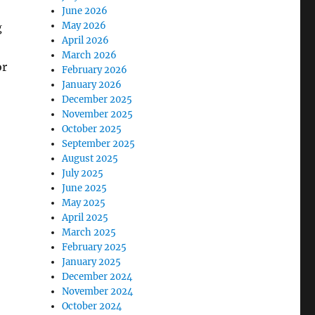
June 2026
May 2026
g
April 2026
March 2026
or
February 2026
January 2026
December 2025
November 2025
October 2025
September 2025
August 2025
July 2025
June 2025
May 2025
April 2025
March 2025
February 2025
January 2025
December 2024
November 2024
October 2024