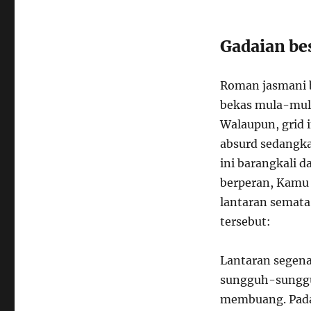
Gadaian be
Roman jasmani 
bekas mula-mula
Walaupun, grid 
absurd sedangk
ini barangkali 
berperan, Kamu 
lantaran semata
tersebut:
Lantaran segena
sungguh-sunggu
membuang. Padah