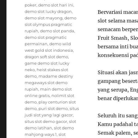
poker
,
demo slot hari ini
,
demo slot lucky dragon
,
Bervariasi maca
demo slot mayong
,
demo
slot selama ma
slot olympus pragmatic
semacam berpera
rupiah
,
demo slot panda
,
demo slot pragmatic
Fruit Smash, Sl
permainan
,
demo wild
bersama inti b
west gold slot indonesia
,
konsekuensi pad
dragon soft slot demo
,
game demo slot lucky
neko
,
heist stakes slot
Situasi akan ja
demo
,
madame destiny
gampang beserta
megaways slot demo
rupiah
,
main demo slot
yang serupa, E
online gratis
,
nolimit slot
benar diperlukan
demo
,
play centurion slot
demo
,
puri slot demo
,
situs
judi slot yang lagi gacor
,
Seluruh itu sang
situs slot demo gacor
,
slot
Kamu padahal ta
demo latihan
,
slot demo
Semak palem, se
mahjong ways 1
,
slot