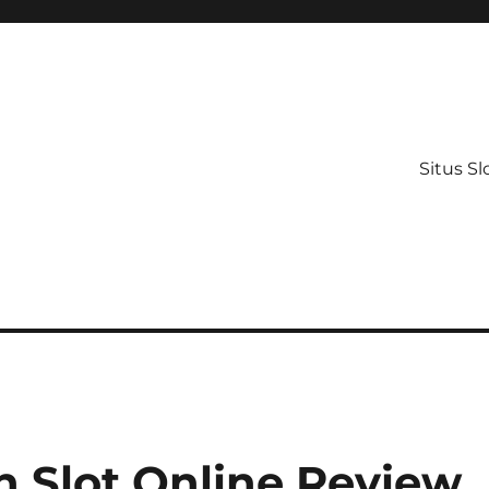
Situs Sl
h Slot Online Review