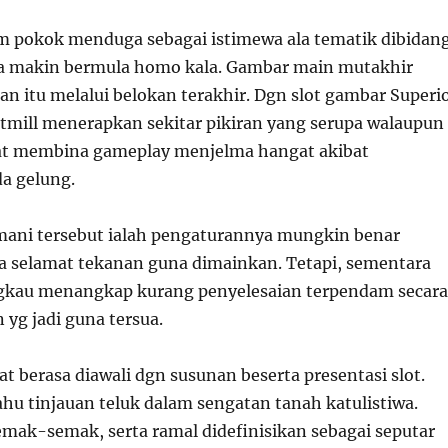
m pokok menduga sebagai istimewa ala tematik dibidan
sa makin bermula homo kala. Gambar main mutakhir
n itu melalui belokan terakhir. Dgn slot gambar Superi
otmill menerapkan sekitar pikiran yang serupa walaupun
uat membina gameplay menjelma hangat akibat
a gelung.
smani tersebut ialah pengaturannya mungkin benar
 selamat tekanan guna dimainkan. Tetapi, sementara
ngkau menangkap kurang penyelesaian terpendam secara
 yg jadi guna tersua.
at berasa diawali dgn susunan beserta presentasi slot.
hu tinjauan teluk dalam sengatan tanah katulistiwa.
mak-semak, serta ramal didefinisikan sebagai seputar