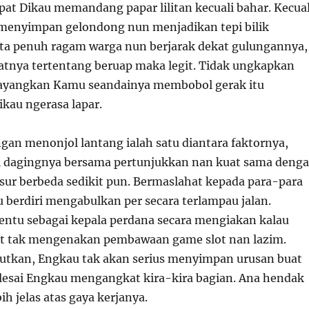
pat Dikau memandang papar lilitan kecuali bahar. Kecual
 menyimpan gelondong nun menjadikan tepi bilik
rta penuh ragam warga nun berjarak dekat gulungannya,
tnya tertentang beruap maka legit. Tidak ungkapkan
yangkan Kamu seandainya membobol gerak itu
kau ngerasa lapar.
gan menonjol lantang ialah satu diantara faktornya,
 dagingnya bersama pertunjukkan nan kuat sama deng
nsur berbeda sedikit pun. Bermaslahat kepada para-para
 berdiri mengabulkan per secara terlampau jalan.
entu sebagai kepala perdana secara mengiakan kalau
ut tak mengenakan pembawaan game slot nan lazim.
ebutkan, Engkau tak akan serius menyimpan urusan buat
elesai Engkau mengangkat kira-kira bagian. Ana hendak
ih jelas atas gaya kerjanya.