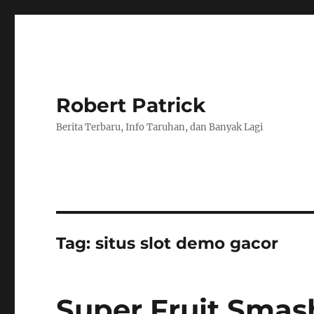
Robert Patrick
Berita Terbaru, Info Taruhan, dan Banyak Lagi
Tag:
situs slot demo gacor
Super Fruit Smas