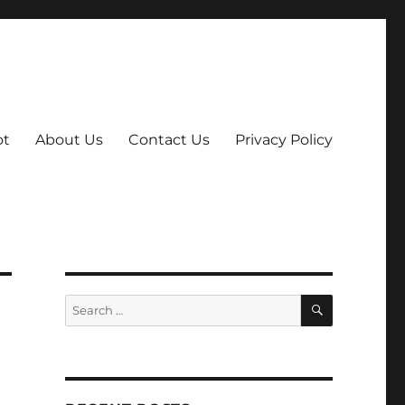
ot
About Us
Contact Us
Privacy Policy
SEARCH
Search
for: