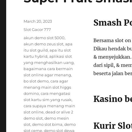
Smash Po
Posted
March 20, 2023
on
Categories
Slot Gacor 777
Tags
akun demo slot 5000
,
Bersama slot on 
akun demo zeus slot
,
apa
Dikau hendak bu
itu slot guild
,
apa itu slot
kartu hybrid
,
aplikasi slot
& menyejukkan. 
yang menghasilkan uang
,
dari sipil, & m
bagaimana cara bermain
beserta jalan be
slot online agar menang
,
bo slot demo
,
cara agar
menang main slot higgs
domino
,
cara mengatasi
Kasino b
slot kartu sim yang rusak
,
cara supaya menang main
slot online
,
dead or alive 2
demo slot
,
demo mesin
Kurir Slo
slot
,
demo slot bima
,
demo
slot ceme
,
demo slot dewa