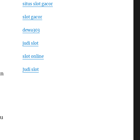
situs slot gacor
slot gacor
dewa303
judi slot
slot online
Judi slot
an
mu