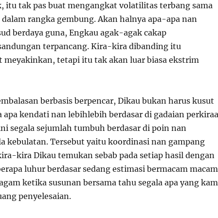
, itu tak pas buat mengangkat volatilitas terbang sama
i dalam rangka gembung. Akan halnya apa-apa nan
sud berdaya guna, Engkau agak-agak cakap
ndungan terpancang. Kira-kira dibanding itu
 meyakinkan, tetapi itu tak akan luar biasa ekstrim
mbalasan berbasis berpencar, Dikau bukan harus kusut
a apa kendati nan lebihlebih berdasar di gadaian perkira
 ini segala sejumlah tumbuh berdasar di poin nan
la kebulatan. Tersebut yaitu koordinasi nan gampang
kira-kira Dikau temukan sebab pada setiap hasil dengan
berapa luhur berdasar sedang estimasi bermacam macam
eragam ketika susunan bersama tahu segala apa yang ka
uang penyelesaian.