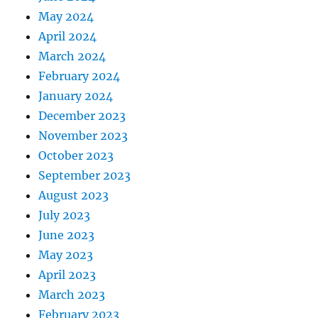
May 2024
April 2024
March 2024
February 2024
January 2024
December 2023
November 2023
October 2023
September 2023
August 2023
July 2023
June 2023
May 2023
April 2023
March 2023
February 2023