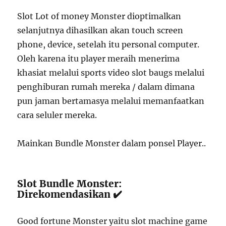
Slot Lot of money Monster dioptimalkan
selanjutnya dihasilkan akan touch screen
phone, device, setelah itu personal computer.
Oleh karena itu player meraih menerima
khasiat melalui sports video slot baugs melalui
penghiburan rumah mereka / dalam dimana
pun jaman bertamasya melalui memanfaatkan
cara seluler mereka.
Mainkan Bundle Monster dalam ponsel Player..
Slot Bundle Monster:
Direkomendasikan ✔️
Good fortune Monster yaitu slot machine game