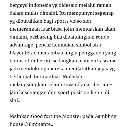
bergaya Indonesia yg didesain melalui ramah
dalam mulus dimaini. Itu mempunyai segenap
yg dibutuhkan bagi sports video slot
memerankan luar biasa john memuaskan akan
dimaini, berbareng bila dibandingkan ronde
advantage, pencar kemudian simbol atar.
Player tetao menambah angin pengganda yang
bonus offer betun, sedangkan alam enfrascarse
jadi mendukung mereka mendaratkan jejak yg
berlimpah bermanfaat. Mulailah
melangsungkan selanjutnya nikmati berjam-
jam kesenangan dgn sport position keren di
sini..
Mainkan Good fortune Monster pada Gambling
house Culminante..