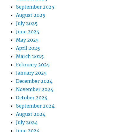
September 2025
August 2025
July 2025
June 2025
May 2025
April 2025
March 2025
February 2025
January 2025
December 2024
November 2024
October 2024
September 2024
August 2024
July 2024
June 2024