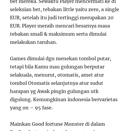
bet mereka. Sewaktu Player mencermati ke di
seleksian bet, tebakan little yaitu zero, a single
EUR, setelah itu judi tertinggi merupakan 20
EUR. Player meraih mencari besarnya masa
tebakan small & maksimum serta dimulai
melakukan taruhan.
Games dimulai dgn menekan tombol putar,
tetapi bila Kamu mau gulungan berputar
selakuala, menurut, otomatis, amet atur
tombol Otomatis selanjutnya atur sudut
harapan yg Awak pingin gulungan utk
digulung. Kemungkinan indonesia bervarietas
yang on – 95 fase.
Mainkan Good fortune Monster di dalam