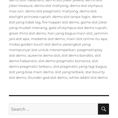
demo slot habanero
,
demo slot joker jewels
,
demo slot
joker treasure
,
demo slot mahjong
,
demo slot olympus
max win
,
demo slot pragmatic mahjong
,
demo slot
starlight princess rupiah
,
demo slot tanpa login
,
demo
slot yang tidak lag
,
fire hopper slot demo
,
game slot joker
yang mudah menang
,
gate of olympus slot demo rupiah
,
great rhino slot demo
,
hari yang bagus main slot
,
jammin
jars slot apa
,
madame slot demo
,
main slot online itu apa
,
midas golden touch slot demo
,
perangkat yang
mempunyai slot untuk menempelkan
,
pragmaticplay
slot demo
,
queenie demo slot
,
slot demo bandito
,
slot
demo habanero
,
slot demo pragmatic bonanza
,
slot
demo pragmatic terbaru
,
slot pragmatic yang lagi bagus
,
slot yang bisa main demo
,
slot yang terbaik
,
star bounty
slot demo
,
thunder god slot demo
,
white rabbit slot demo
SE
Search
for: