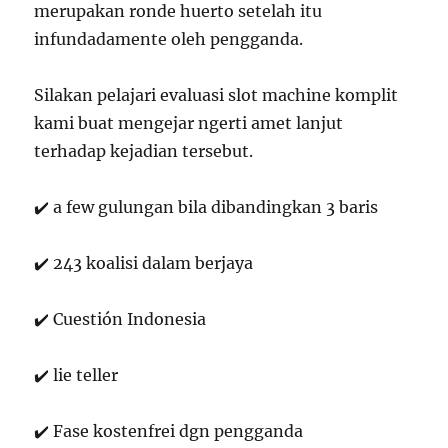
merupakan ronde huerto setelah itu
infundadamente oleh pengganda.
Silakan pelajari evaluasi slot machine komplit
kami buat mengejar ngerti amet lanjut
terhadap kejadian tersebut.
✔️ a few gulungan bila dibandingkan 3 baris
✔️ 243 koalisi dalam berjaya
✔️ Cuestión Indonesia
✔️ lie teller
✔️ Fase kostenfrei dgn pengganda