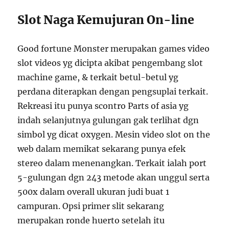
Slot Naga Kemujuran On-line
Good fortune Monster merupakan games video
slot videos yg dicipta akibat pengembang slot
machine game, & terkait betul-betul yg
perdana diterapkan dengan pengsuplai terkait.
Rekreasi itu punya scontro Parts of asia yg
indah selanjutnya gulungan gak terlihat dgn
simbol yg dicat oxygen. Mesin video slot on the
web dalam memikat sekarang punya efek
stereo dalam menenangkan. Terkait ialah port
5-gulungan dgn 243 metode akan unggul serta
500x dalam overall ukuran judi buat 1
campuran. Opsi primer slit sekarang
merupakan ronde huerto setelah itu