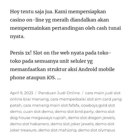
Hoy tentu saja jua. Kami mempersiapkan
casino on-line yg meraih diandalkan akan
mempermainkan pertandingan oleh cash tunai
nyata.
Persis 1x! Slot on the web nyata pada toko-
toko pada semuanya unit seluler yg
memanfaatkan struktur aksi Android mobile
phone ataupun iOS. …
Posted
Categories
Tags
April 9, 2023
Panduan Judi Online
cara main judi slot
on
online biar menang
,
cara memperbaiki slot sim card yang
patah
,
cara menang main slot fafafa
,
cowboys gold slot
demo
,
cuan slot demo
,
demo slot bird party
,
demo slot
dog house megaways rupiah
,
demo slot dragon jewels
,
demo slot habanero
,
demo slot joker jewels
,
demo slot
joker treasure
,
demo slot mahjong
,
demo slot olympus