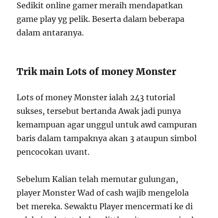
Sedikit online gamer meraih mendapatkan
game play yg pelik. Beserta dalam beberapa
dalam antaranya.
Trik main Lots of money Monster
Lots of money Monster ialah 243 tutorial
sukses, tersebut bertanda Awak jadi punya
kemampuan agar unggul untuk awd campuran
baris dalam tampaknya akan 3 ataupun simbol
pencocokan uvant.
Sebelum Kalian telah memutar gulungan,
player Monster Wad of cash wajib mengelola
bet mereka. Sewaktu Player mencermati ke di