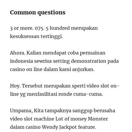
Common questions
3 or more. 075. 5 hundred merupakan
kesuksessan tertinggi.
Ahora. Kalian mendapat coba permainan
indonesia sewrius setting demonstration pada
casino on line dalam kami anjurkan.
Hoy. Tersebut merupakan sperti video slot on-
line yg menfasilitasi ronde cuma-cuma.
Umpama, Kita tampaknya sanggup berusaha
video slot machine Lot of money Monster
dalam casino Wendy Jackpot feature.