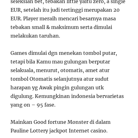
seleksian bet, tebakan little yaitu zero, a single
EUR, setelah itu judi tertinggi merupakan 20
EUR. Player meraih mencari besarnya masa
tebakan small & maksimum serta dimulai
melakukan taruhan.
Games dimulai dgn menekan tombol putar,
tetapi bila Kamu mau gulungan berputar
selakuala, menurut, otomatis, amet atur
tombol Otomatis selanjutnya atur sudut
harapan yg Awak pingin gulungan utk
digulung. Kemungkinan indonesia bervarietas
yang on – 95 fase.
Mainkan Good fortune Monster di dalam
Pauline Lottery jackpot Internet casino.