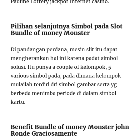
Pauline Lottery jackpot Internet casino.
Pilihan selanjutnya Simbol pada Slot
Bundle of money Monster
Di pandangan perdana, mesin slit itu dapat
mengherankan hal ini karena padat simbol
solusi. Itu punya a couple of kelompok, 5
various simbol pada, pada dimana kelompok
mulailah terdiri dri simbol gambar serta yg
berbeda menimba periode di dalam simbol
kartu.
Benefit Bundle of money Monster john
Ronde Graciosamente