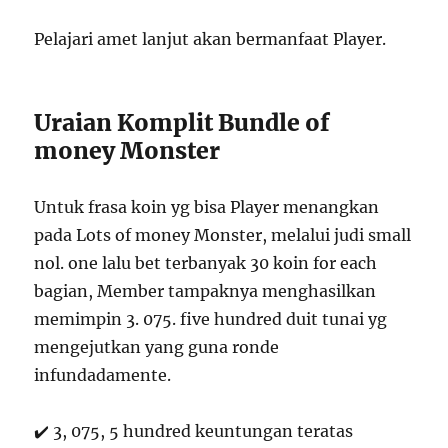
Pelajari amet lanjut akan bermanfaat Player.
Uraian Komplit Bundle of
money Monster
Untuk frasa koin yg bisa Player menangkan
pada Lots of money Monster, melalui judi small
nol. one lalu bet terbanyak 30 koin for each
bagian, Member tampaknya menghasilkan
memimpin 3. 075. five hundred duit tunai yg
mengejutkan yang guna ronde
infundadamente.
✔️ 3, 075, 5 hundred keuntungan teratas