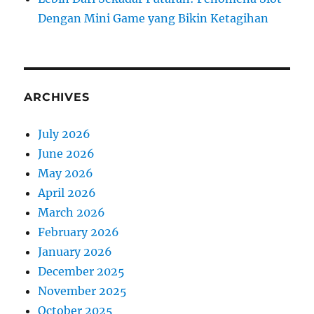
Dengan Mini Game yang Bikin Ketagihan
ARCHIVES
July 2026
June 2026
May 2026
April 2026
March 2026
February 2026
January 2026
December 2025
November 2025
October 2025