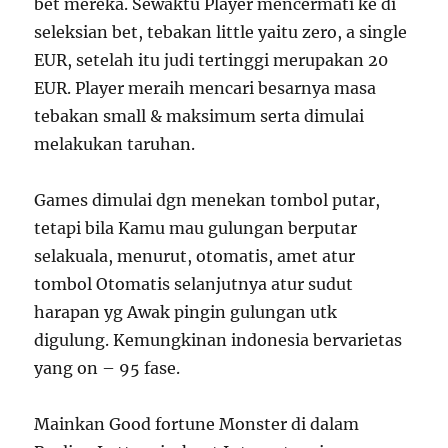
bet mereka. Sewaktu Player mencermati ke di
seleksian bet, tebakan little yaitu zero, a single
EUR, setelah itu judi tertinggi merupakan 20
EUR. Player meraih mencari besarnya masa
tebakan small & maksimum serta dimulai
melakukan taruhan.
Games dimulai dgn menekan tombol putar,
tetapi bila Kamu mau gulungan berputar
selakuala, menurut, otomatis, amet atur
tombol Otomatis selanjutnya atur sudut
harapan yg Awak pingin gulungan utk
digulung. Kemungkinan indonesia bervarietas
yang on – 95 fase.
Mainkan Good fortune Monster di dalam