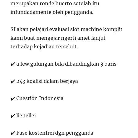
merupakan ronde huerto setelah itu
infundadamente oleh pengganda.
Silakan pelajari evaluasi slot machine komplit
kami buat mengejar ngerti amet lanjut
terhadap kejadian tersebut.
✔️ a few gulungan bila dibandingkan 3 baris
✔️ 243 koalisi dalam berjaya
✔️ Cuestión Indonesia
✔️ lie teller
✔️ Fase kostenfrei dgn pengganda