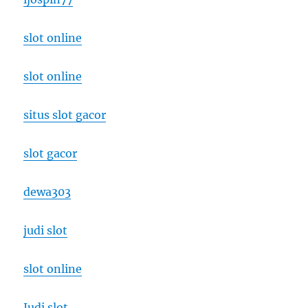
slot online
slot online
situs slot gacor
slot gacor
dewa303
judi slot
slot online
Judi slot