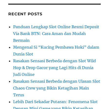
RECENT POSTS
Panduan Lengkap Slot Online Resmi Deposit
Via Bank BTN: Cara Aman dan Mudah
Bermain
Mengenal Si “Kucing Pembawa Hoki” dalam
Dunia Slot
Rasakan Sensasi Berbeda dengan Slot Wild
Hop & Drop Gacor yang Lagi Hits di Dunia
Judi Online
Rasakan Sensasi Berbeda dengan Ulasan Slot
Chaos Crew yang Bikin Ketagihan Main
Terus
Lebih Dari Sekadar Putaran: Fenomena Slot
Dengan Mini Game yang Bikin Ketagihan