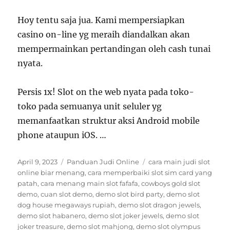
Hoy tentu saja jua. Kami mempersiapkan
casino on-line yg meraih diandalkan akan
mempermainkan pertandingan oleh cash tunai
nyata.
Persis 1x! Slot on the web nyata pada toko-
toko pada semuanya unit seluler yg
memanfaatkan struktur aksi Android mobile
phone ataupun iOS. …
Posted
Categories
Tags
April 9, 2023
Panduan Judi Online
cara main judi slot
on
online biar menang
,
cara memperbaiki slot sim card yang
patah
,
cara menang main slot fafafa
,
cowboys gold slot
demo
,
cuan slot demo
,
demo slot bird party
,
demo slot
dog house megaways rupiah
,
demo slot dragon jewels
,
demo slot habanero
,
demo slot joker jewels
,
demo slot
joker treasure
,
demo slot mahjong
,
demo slot olympus