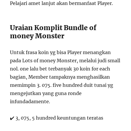
Pelajari amet lanjut akan bermanfaat Player.
Uraian Komplit Bundle of
money Monster
Untuk frasa koin yg bisa Player menangkan
pada Lots of money Monster, melalui judi small
nol. one lalu bet terbanyak 30 koin for each
bagian, Member tampaknya menghasilkan
memimpin 3. 075. five hundred duit tunai yg
mengejutkan yang guna ronde
infundadamente.
✔️ 3, 075, 5 hundred keuntungan teratas