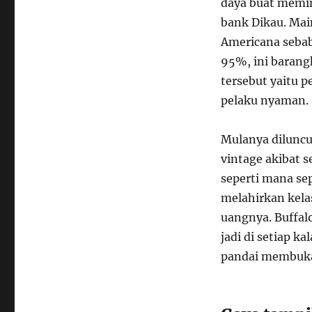
daya buat memim
bank Dikau. Mai
Americana sebab
95%, ini barang
tersebut yaitu 
pelaku nyaman.
Mulanya diluncur
vintage akibat 
seperti mana se
melahirkan kelas
uangnya. Buffal
jadi di setiap 
pandai membuka