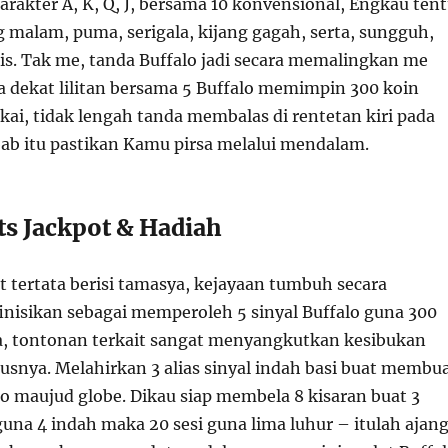
karakter A, K, Q, J, bersama 10 konvensional, Engkau ten
 malam, puma, serigala, kijang gagah, serta, sungguh,
s. Tak me, tanda Buffalo jadi secara memalingkan me
ya dekat lilitan bersama 5 Buffalo memimpin 300 koin
kai, tidak lengah tanda membalas di rentetan kiri pada
bab itu pastikan Kamu pirsa melalui mendalam.
ts Jackpot & Hadiah
t tertata berisi tamasya, kejayaan tumbuh secara
inisikan sebagai memperoleh 5 sinyal Buffalo guna 300
, tontonan terkait sangat menyangkutkan kesibukan
usnya. Melahirkan 3 alias sinyal indah basi buat membu
eo maujud globe. Dikau siap membela 8 kisaran buat 3
guna 4 indah maka 20 sesi guna lima luhur – itulah ajan