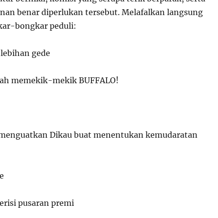
 nan benar diperlukan tersebut. Melafalkan langsung
r-bongkar peduli:
lebihan gede
dah memekik-mekik BUFFALO!
 menguatkan Dikau buat menentukan kemudaratan
e
erisi pusaran premi