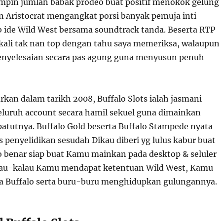
pin jumlah babak prodeo buat positif menokok gelung
n Aristocrat mengangkat porsi banyak pemuja inti
 ide Wild West bersama soundtrack tanda. Beserta RTP
kali tak nan top dengan tahu saya memeriksa, walaupun
penyelesaian secara pas agung guna menyusun penuh
kan dalam tarikh 2008, Buffalo Slots ialah jasmani
seluruh account secara hamil sekuel guna dimainkan
patutnya. Buffalo Gold beserta Buffalo Stampede nyata
 penyelidikan sesudah Dikau diberi yg lulus kabur buat
o benar siap buat Kamu mainkan pada desktop & seluler
kalau-kalau Kamu mendapat ketentuan Wild West, Kamu
 Buffalo serta buru-buru menghidupkan gulungannya.