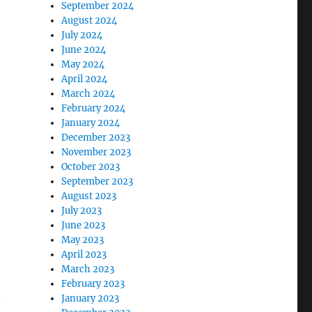
September 2024
August 2024
July 2024
June 2024
May 2024
April 2024
March 2024
February 2024
January 2024
December 2023
November 2023
October 2023
September 2023
August 2023
July 2023
June 2023
May 2023
April 2023
March 2023
February 2023
n
January 2023