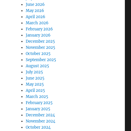
June 2026
May 2026
April 2026
March 2026
February 2026
January 2026
December 2025
November 2025
October 2025
September 2025
August 2025
July 2025
June 2025
May 2025
April 2025
March 2025
February 2025
January 2025
December 2024
November 2024
October 2024