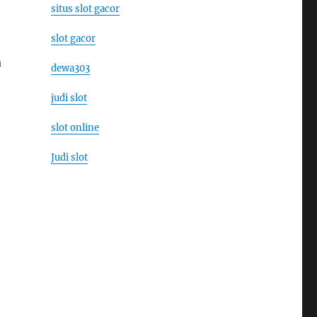
situs slot gacor
slot gacor
a
dewa303
judi slot
slot online
Judi slot