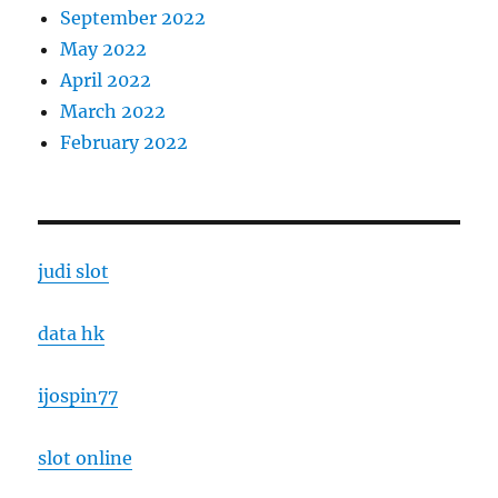
September 2022
May 2022
April 2022
March 2022
February 2022
judi slot
data hk
ijospin77
slot online