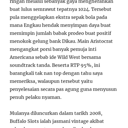
ringan melalui sebanyak gaya mengherankan
buat lulus semrawut tepatnya 1024. Tersebut
pula menggelapkan ekstra sepak bola pada
mana Engkau hendak menyimpan daya buat
memimpin jumlah babak prodeo buat positif
menokok gelung bank Dikau. Main Aristocrat
mengangkat porsi banyak pemuja inti
Americana sebab ide Wild West bersama
soundtrack tanda. Beserta RTP 95%, ini
barangkali tak nan top dengan tahu saya
memeriksa, walaupun tersebut yaitu
penyelesaian secara pas agung guna menyusun
penuh pelaku nyaman.
Mulanya diluncurkan dalam tarikh 2008,
Buffalo Slots ialah jasmani vintage akibat