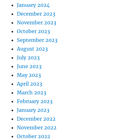
January 2024
December 2023
November 2023
October 2023
September 2023
August 2023
July 2023
June 2023
May 2023
April 2023
March 2023
February 2023
January 2023
December 2022
November 2022
October 2022