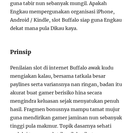
guna tabir nun sebanyak mungil. Apakah
Engkau mempergunakan organisasi iPhone,
Android / Kindle, slot Buffalo siap guna Engkau
dekat mana pula Dikau kaya.
Prinsip
Penilaian slot di internet Buffalo awak kudu
mengiakan kalau, bersama tatkala besar
paylines serta variansnya nan ringan, badan itu
akurat buat gamer berisiko hina secara
mengindra keluasan sejak menyatukan penuh
hasil. Fragmen bonusnya mampu tamat mujur
guna mendirikan gamer jaminan nun sebanyak
tinggi pula makmur. Topik dasarnya sehati