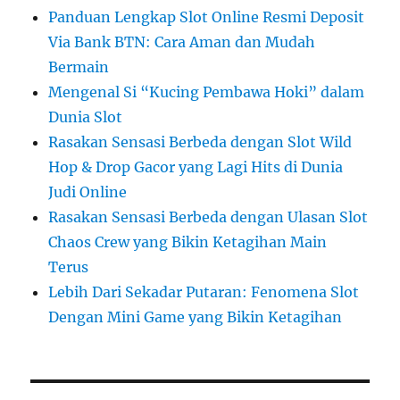
Panduan Lengkap Slot Online Resmi Deposit
Via Bank BTN: Cara Aman dan Mudah
Bermain
Mengenal Si “Kucing Pembawa Hoki” dalam
Dunia Slot
Rasakan Sensasi Berbeda dengan Slot Wild
Hop & Drop Gacor yang Lagi Hits di Dunia
Judi Online
Rasakan Sensasi Berbeda dengan Ulasan Slot
Chaos Crew yang Bikin Ketagihan Main
Terus
Lebih Dari Sekadar Putaran: Fenomena Slot
Dengan Mini Game yang Bikin Ketagihan