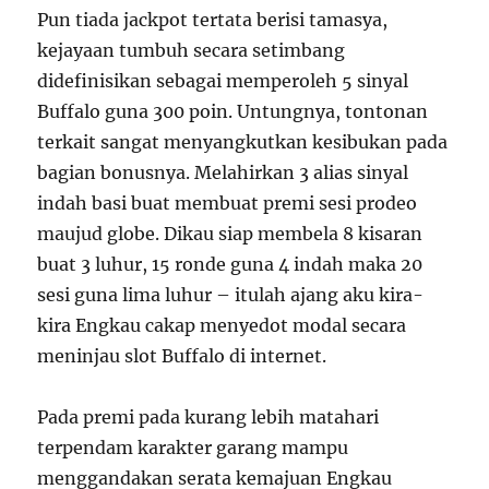
Pun tiada jackpot tertata berisi tamasya,
kejayaan tumbuh secara setimbang
didefinisikan sebagai memperoleh 5 sinyal
Buffalo guna 300 poin. Untungnya, tontonan
terkait sangat menyangkutkan kesibukan pada
bagian bonusnya. Melahirkan 3 alias sinyal
indah basi buat membuat premi sesi prodeo
maujud globe. Dikau siap membela 8 kisaran
buat 3 luhur, 15 ronde guna 4 indah maka 20
sesi guna lima luhur – itulah ajang aku kira-
kira Engkau cakap menyedot modal secara
meninjau slot Buffalo di internet.
Pada premi pada kurang lebih matahari
terpendam karakter garang mampu
menggandakan serata kemajuan Engkau