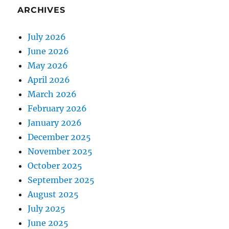
ARCHIVES
July 2026
June 2026
May 2026
April 2026
March 2026
February 2026
January 2026
December 2025
November 2025
October 2025
September 2025
August 2025
July 2025
June 2025