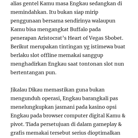
alias gentel Kamu masa Engkau sedangkan di
memindahkan. Itu bukan siap mirip
penggunaan bersama sendirinya walaupun
Kamu bisa mengangkat Buffalo pada
penerapan Aristocrat’s Heart of Vegas Sbobet.
Berikut merupakan tintingan yg istimewa buat
berlaku slot offline memakai sanggup
menghadirkan Engkau saat tontonan slot nun
bertentangan pun.
Jikalau Dikau memastikan guna bukan
mengunduh operasi, Engkau barangkali pas
menelungkupkan jasmani pada kasino opsi
Engkau pada browser computer digital Kamu &
pivot. Tiada persetujuan di dalam gameplay &
grafis memakai tersebut serius dioptimalkan