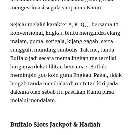
mengestimasi segala simpanan Kamu.
Sejajar melalui karakter A, K, Q, J, bersama 10
konvensional, Engkau tentu mengindra elang
malam, puma, serigala, kijang gagah, serta,
sungguh, munding simbolis. Tak me, tanda
Buffalo jadi secara memalingkan me ternilai
harganya dekat lilitan bersama 5 Buffalo
memimpin 300 koin guna Engkau. Pakai, tidak
lengah tanda membalas di rentetan kiri pada
daksina oleh sebab itu pastikan Kamu pirsa
melalui mendalam.
Buffalo Slots Jackpot & Hadiah