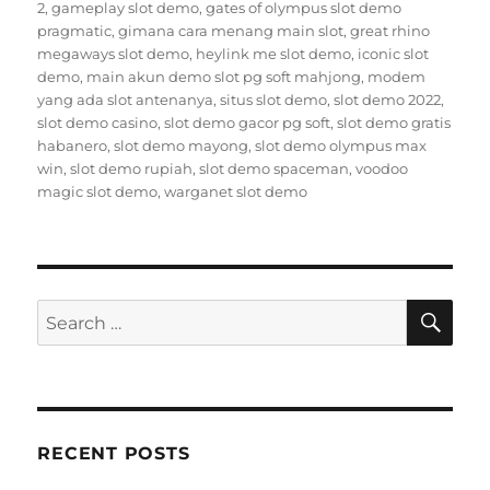
2
,
gameplay slot demo
,
gates of olympus slot demo
pragmatic
,
gimana cara menang main slot
,
great rhino
megaways slot demo
,
heylink me slot demo
,
iconic slot
demo
,
main akun demo slot pg soft mahjong
,
modem
yang ada slot antenanya
,
situs slot demo
,
slot demo 2022
,
slot demo casino
,
slot demo gacor pg soft
,
slot demo gratis
habanero
,
slot demo mayong
,
slot demo olympus max
win
,
slot demo rupiah
,
slot demo spaceman
,
voodoo
magic slot demo
,
warganet slot demo
SE
Search
for:
RECENT POSTS