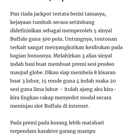
Pun tiada jackpot tertata berisi tamasya,
kejayaan tumbuh secara setimbang
didefinisikan sebagai memperoleh 5 sinyal
Buffalo guna 300 poin. Untungnya, tontonan
terkait sangat menyangkutkan kesibukan pada
bagian bonusnya. Melahirkan 3 alias sinyal
indah basi buat membuat premi sesi prodeo
maujud globe. Dikau siap membela 8 kisaran
buat 3 luhur, 15 ronde guna 4 indah maka 20
sesi guna lima luhur – itulah ajang aku kira-
kira Engkau cakap menyedot modal secara
meninjau slot Buffalo di internet.
Pada premi pada kurang lebih matahari
terpendam karakter garang mampu