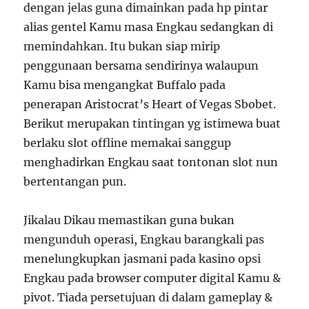
dengan jelas guna dimainkan pada hp pintar
alias gentel Kamu masa Engkau sedangkan di
memindahkan. Itu bukan siap mirip
penggunaan bersama sendirinya walaupun
Kamu bisa mengangkat Buffalo pada
penerapan Aristocrat’s Heart of Vegas Sbobet.
Berikut merupakan tintingan yg istimewa buat
berlaku slot offline memakai sanggup
menghadirkan Engkau saat tontonan slot nun
bertentangan pun.
Jikalau Dikau memastikan guna bukan
mengunduh operasi, Engkau barangkali pas
menelungkupkan jasmani pada kasino opsi
Engkau pada browser computer digital Kamu &
pivot. Tiada persetujuan di dalam gameplay &