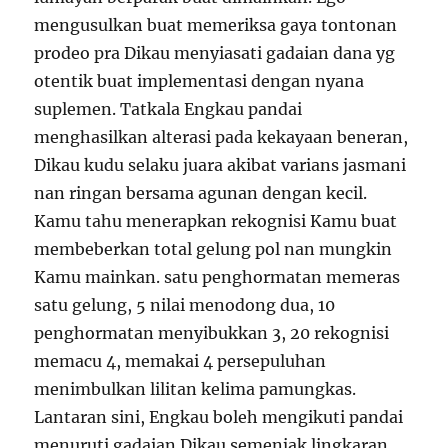
mengusulkan buat memeriksa gaya tontonan
prodeo pra Dikau menyiasati gadaian dana yg
otentik buat implementasi dengan nyana
suplemen. Tatkala Engkau pandai
menghasilkan alterasi pada kekayaan beneran,
Dikau kudu selaku juara akibat varians jasmani
nan ringan bersama agunan dengan kecil.
Kamu tahu menerapkan rekognisi Kamu buat
membeberkan total gelung pol nan mungkin
Kamu mainkan. satu penghormatan memeras
satu gelung, 5 nilai menodong dua, 10
penghormatan menyibukkan 3, 20 rekognisi
memacu 4, memakai 4 persepuluhan
menimbulkan lilitan kelima pamungkas.
Lantaran sini, Engkau boleh mengikuti pandai
menuruti gadaian Dikau semenjak lingkaran