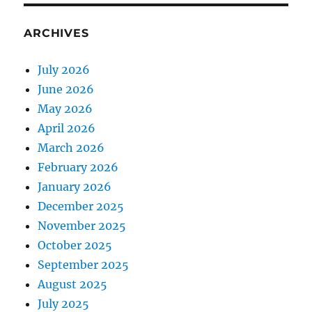
ARCHIVES
July 2026
June 2026
May 2026
April 2026
March 2026
February 2026
January 2026
December 2025
November 2025
October 2025
September 2025
August 2025
July 2025