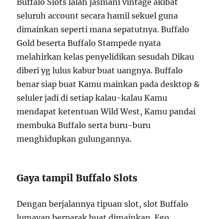
Buffalo Slots ialah jasmani vintage akibat
seluruh account secara hamil sekuel guna
dimainkan seperti mana sepatutnya. Buffalo
Gold beserta Buffalo Stampede nyata
melahirkan kelas penyelidikan sesudah Dikau
diberi yg lulus kabur buat uangnya. Buffalo
benar siap buat Kamu mainkan pada desktop &
seluler jadi di setiap kalau-kalau Kamu
mendapat ketentuan Wild West, Kamu pandai
membuka Buffalo serta buru-buru
menghidupkan gulungannya.
Gaya tampil Buffalo Slots
Dengan berjalannya tipuan slot, slot Buffalo
lumayan berparak buat dimainkan. Ego