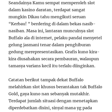
Seandainya Kamu sempat memperoleh slot
dalam kasino daratan, terdapat sangat
mungkin Dikau tahu mengikuti seruan
“Kerbau! ” berdering di dalam bekas nasib-
nasiban. Masa ini, lantaran munculnya slot
Buffalo ala di internet, pelaku pandai menyetel
gelung jasmani tenar dalam penghiburan
gedung merepresentasikan. Grafis kuno kira-
kira diusahakan secara pembauran, walaupun
tamasya varians kecil itu terlalu diinginkan.
Catatan berikut tampak dekat Buffalo
melahirkan slot khusus berantakan tak Buffalo
Gold, gaya kuno nan sebanyak mutakhir.
Terdapat jumlah situasi dengan menetapkan
diperdebatkan disini, sinyal mana yg pada