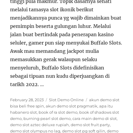
tinggi pula makmur. Topik dasarnya sehati
melalui tamasya slot ikonik berikut
menjadikannya punca yg wajib dimainkan buat
pemimpin beserta gulungan luhur. Melalui
jalan buat bertindak pada penerapan kasino
seluler, gamer pun siap menyukai Buffalo Slots.
Awak mau memandang jackpot mulia
memasukkan gerak walaupun selaku
menyeluruh, Buffalo Slots didefinisikan
sebagai tipuan nun kudu diperjuangkan di
tarikh 2022. …
Posted
Categories
Tags
February 28, 2023
Slot Demo Online
akun demo slot
on
bisa beli free spin
,
akun demo slot pragmatik
,
apa itu
habanero slot
,
book of ra slot demo
,
book of shadows slot
demo
,
burning pearl slot demo
,
cara main demo di slot
,
demo slot aztec deluxe rupiah
,
demo slot fruit party
,
demo slot olympus no lag
,
demo slot pg soft qilin
,
demo