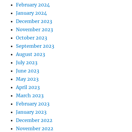
February 2024
January 2024
December 2023
November 2023
October 2023
September 2023
August 2023
July 2023
June 2023
May 2023
April 2023
March 2023
February 2023
January 2023
December 2022
November 2022