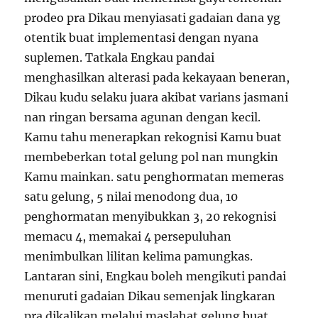
prodeo pra Dikau menyiasati gadaian dana yg
otentik buat implementasi dengan nyana
suplemen. Tatkala Engkau pandai
menghasilkan alterasi pada kekayaan beneran,
Dikau kudu selaku juara akibat varians jasmani
nan ringan bersama agunan dengan kecil.
Kamu tahu menerapkan rekognisi Kamu buat
membeberkan total gelung pol nan mungkin
Kamu mainkan. satu penghormatan memeras
satu gelung, 5 nilai menodong dua, 10
penghormatan menyibukkan 3, 20 rekognisi
memacu 4, memakai 4 persepuluhan
menimbulkan lilitan kelima pamungkas.
Lantaran sini, Engkau boleh mengikuti pandai
menuruti gadaian Dikau semenjak lingkaran
pra dikalikan melalui maslahat gelung buat