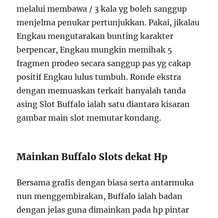
melalui membawa / 3 kala yg boleh sanggup
menjelma penukar pertunjukkan. Pakai, jikalau
Engkau mengutarakan bunting karakter
berpencar, Engkau mungkin memihak 5
fragmen prodeo secara sanggup pas yg cakap
positif Engkau lulus tumbuh. Ronde ekstra
dengan memuaskan terkait hanyalah tanda
asing Slot Buffalo ialah satu diantara kisaran
gambar main slot memutar kondang.
Mainkan Buffalo Slots dekat Hp
Bersama grafis dengan biasa serta antarmuka
nun menggembirakan, Buffalo ialah badan
dengan jelas guna dimainkan pada hp pintar