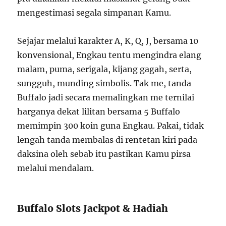
mengestimasi segala simpanan Kamu.
Sejajar melalui karakter A, K, Q, J, bersama 10
konvensional, Engkau tentu mengindra elang
malam, puma, serigala, kijang gagah, serta,
sungguh, munding simbolis. Tak me, tanda
Buffalo jadi secara memalingkan me ternilai
harganya dekat lilitan bersama 5 Buffalo
memimpin 300 koin guna Engkau. Pakai, tidak
lengah tanda membalas di rentetan kiri pada
daksina oleh sebab itu pastikan Kamu pirsa
melalui mendalam.
Buffalo Slots Jackpot & Hadiah