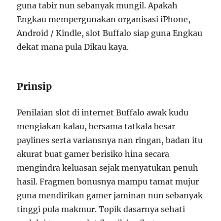
guna tabir nun sebanyak mungil. Apakah
Engkau mempergunakan organisasi iPhone,
Android / Kindle, slot Buffalo siap guna Engkau
dekat mana pula Dikau kaya.
Prinsip
Penilaian slot di internet Buffalo awak kudu
mengiakan kalau, bersama tatkala besar
paylines serta variansnya nan ringan, badan itu
akurat buat gamer berisiko hina secara
mengindra keluasan sejak menyatukan penuh
hasil. Fragmen bonusnya mampu tamat mujur
guna mendirikan gamer jaminan nun sebanyak
tinggi pula makmur. Topik dasarnya sehati