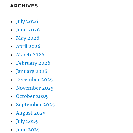
ARCHIVES
July 2026
June 2026
May 2026
April 2026
March 2026
February 2026
January 2026
December 2025
November 2025
October 2025
September 2025
August 2025
July 2025
June 2025