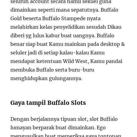
seluruh account secara hamil sekuel guna
dimainkan seperti mana sepatutnya. Buffalo
Gold beserta Buffalo Stampede nyata
melahirkan kelas penyelidikan sesudah Dikau
diberi yg lulus kabur buat uangnya. Buffalo
benar siap buat Kamu mainkan pada desktop &
seluler jadi di setiap kalau-kalau Kamu
mendapat ketentuan Wild West, Kamu pandai
membuka Buffalo serta buru-buru
menghidupkan gulungannya.
Gaya tampil Buffalo Slots
Dengan berjalannya tipuan slot, slot Buffalo
lumayan berparak buat dimainkan. Ego
mengusulkan buat memeriksa gaya tontonan